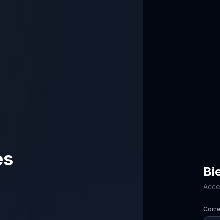
es
Bi
Acced
Corre