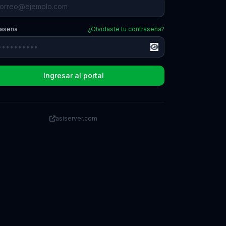
raseña
¿Olvidaste tu contraseña?
Ingresar al portal
asiserver.com