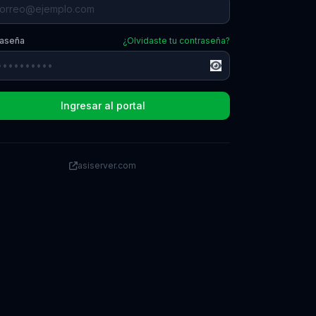
raseña
¿Olvidaste tu contraseña?
Ingresar al portal
asiserver.com