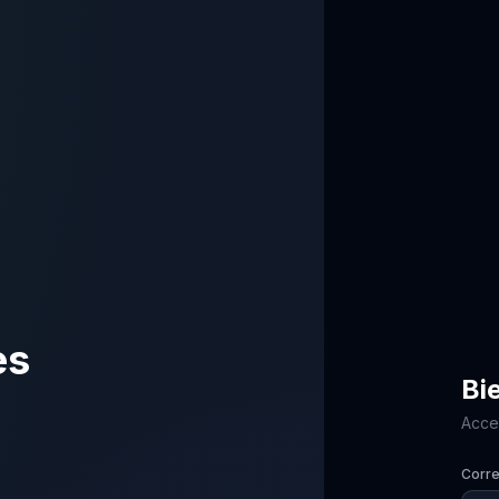
es
Bi
Acced
Corre