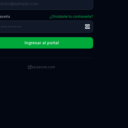
raseña
¿Olvidaste tu contraseña?
Ingresar al portal
asiserver.com