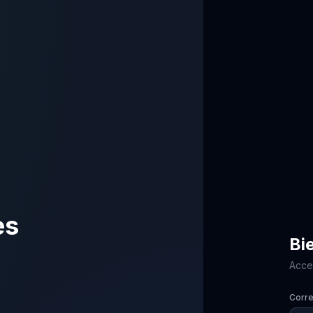
es
Bi
Acced
Corre