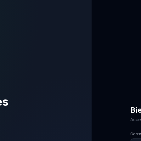
es
Bi
Acced
Corre