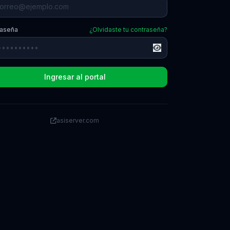
raseña
¿Olvidaste tu contraseña?
Ingresar al portal
asiserver.com